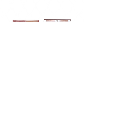
内容10個
賞味期限7日間
価格 2,820円(税込)
ショッピングガイド 〉
特定商取引法 利用規約 〉
個人情報のお取り扱いについて 〉
© 2023 by Brian Hill. Proudly created with
Wix.com